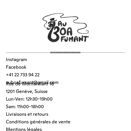
Instagram
Facebook
+41 22 733 94 22
auboafumant@gmail.com
Rue de Montbrillant 18
1201 Genève, Suisse
Lun-Ven: 12h30-19h00
Sam: 11h00-18h00
Livraisons et retours
Conditions générales de vente
Mentions légales