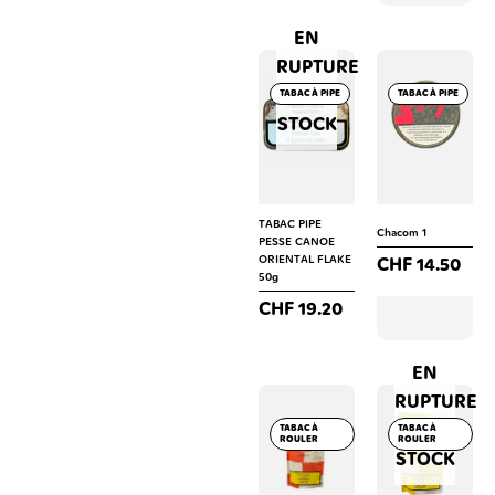
EN
RUPTURE
DE
TABAC À PIPE
TABAC À PIPE
STOCK
TABAC PIPE
Chacom 1
PESSE CANOE
ORIENTAL FLAKE
CHF
14.50
50g
CHF
19.20
EN
RUPTURE
DE
TABAC À
TABAC À
ROULER
ROULER
STOCK