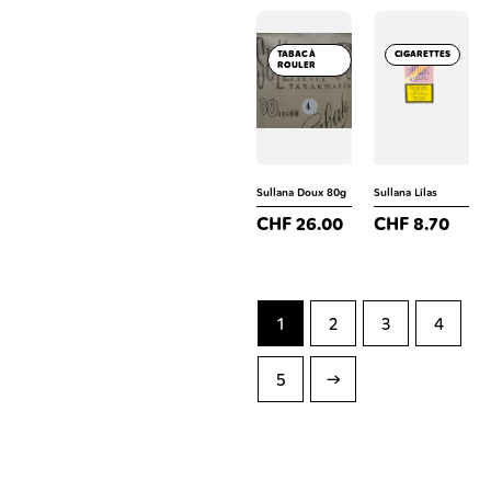
TABAC À
CIGARETTES
ROULER
Sullana Doux 80g
Sullana Lilas
CHF
26.00
CHF
8.70
1
2
3
4
5
→