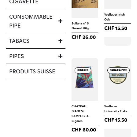
CIGARETTE
CIGARETTES
Wellauer Irish
CONSOMMABLE
SUBSTITUTS
Oak
Sullana n° 6
PIPE
CHF
15.50
Normal 80g
TABAC À PIPE
CHF
26.00
TABAC À ROULER
TABACS
TABAC EN BOITE
PIPES
PRODUITS SUISSE
CIGARES
TABAC À PIPE
CHATEAU
Wellauer
DIADEM
University Flake
SAMPLER 4
CHF
15.50
Cigares
CHF
60.00