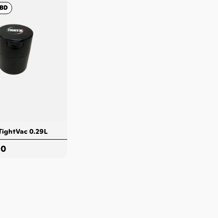
CBD
TightVac 0.29L
00