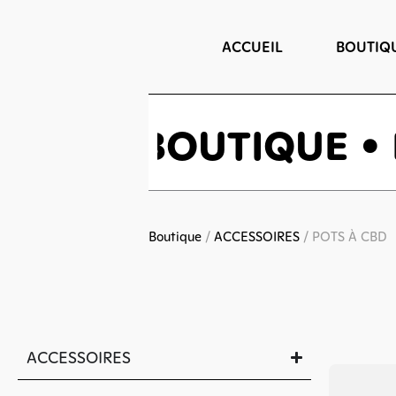
Aller
au
ACCUEIL
BOUTIQ
contenu
QUE • BOUTIQUE • 
Boutique
/
ACCESSOIRES
/ POTS À CBD
ACCESSOIRES