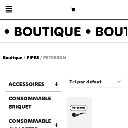
Aller
Menu
Panier
au
contenu
• BOUTIQUE • BOUT
Boutique
/
PIPES
/ PETERSON
ACCESSOIRES
CONSOMMABLE
BRIQUET
PETERSON
CONSOMMABLE