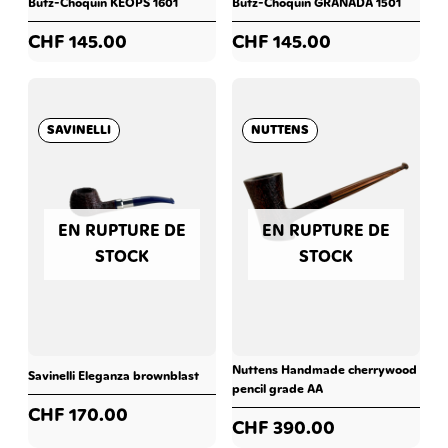
Butz-Choquin KEOPS 1601
Butz-Choquin GRANADA 1501
CHF
145.00
CHF
145.00
SAVINELLI
NUTTENS
EN RUPTURE DE
EN RUPTURE DE
STOCK
STOCK
Nuttens Handmade cherrywood
Savinelli Eleganza brownblast
pencil grade AA
CHF
170.00
CHF
390.00