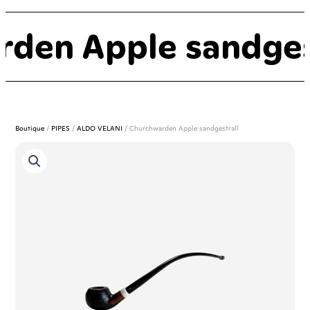
den Apple sandgest
Boutique
/
PIPES
/
ALDO VELANI
/ Churchwarden Apple sandgestrall