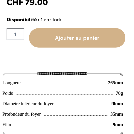
CHF
79.00
Disponibilité :
1 en stock
quantité
de
Ajouter au panier
Churchwarden
Apple
sandgestrall
Longueur
265mm
Poids
70g
Diamètre intérieur du foyer
20mm
Profondeur du foyer
35mm
Filtre
9mm